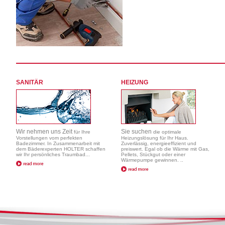
SANITÄR
HEIZUNG
Wir nehmen uns Zeit
Sie suchen
für Ihre
die optimale
Vorstellungen vom perfekten
Heizungslösung für Ihr Haus.
Badezimmer. In Zusammenarbeit mit
Zuverlässig, energieeffizient und
dem Bäderexperten HOLTER schaffen
preiswert. Egal ob die Wärme mit Gas,
wir Ihr persönliches Traumbad...
Pellets, Stückgut oder einer
Wärmepumpe gewinnen. ..